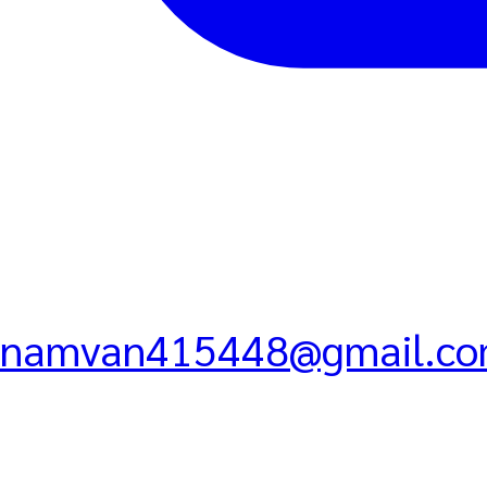
namvan415448@gmail.c