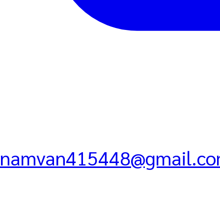
namvan415448@gmail.c