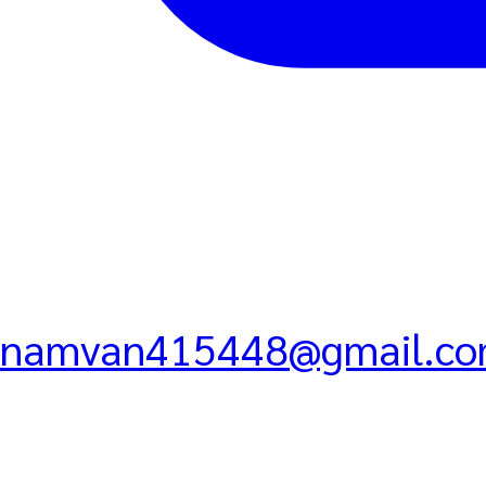
namvan415448@gmail.c