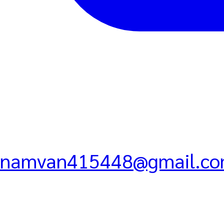
namvan415448@gmail.c